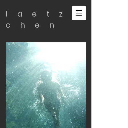
l a e t z
c h e
n